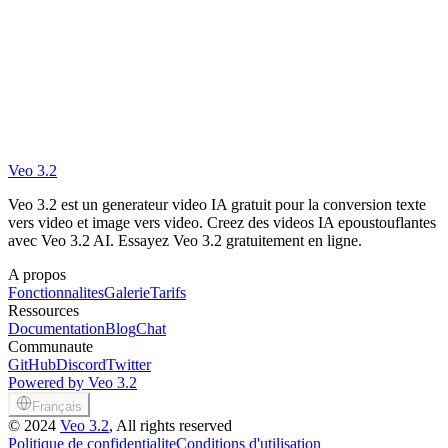
Veo 3.2
Veo 3.2 est un generateur video IA gratuit pour la conversion texte
vers video et image vers video. Creez des videos IA epoustouflantes
avec Veo 3.2 AI. Essayez Veo 3.2 gratuitement en ligne.
A propos
Fonctionnalites
Galerie
Tarifs
Ressources
Documentation
Blog
Chat
Communaute
GitHub
Discord
Twitter
Powered by Veo 3.2
Français
©
2024
Veo 3.2
, All rights reserved
Politique de confidentialite
Conditions d'utilisation