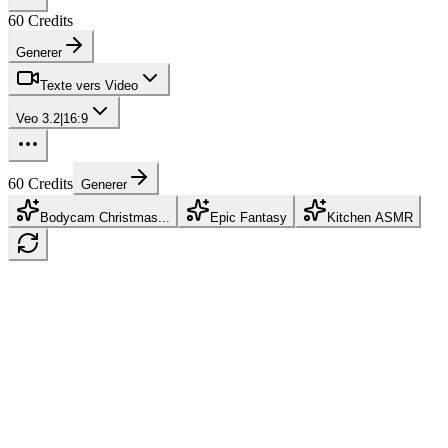
60
Credits
Generer
Texte vers Video
Veo 3.2
|
16:9
60
Credits
Generer
Bodycam Christmas...
Epic Fantasy
Kitchen ASMR